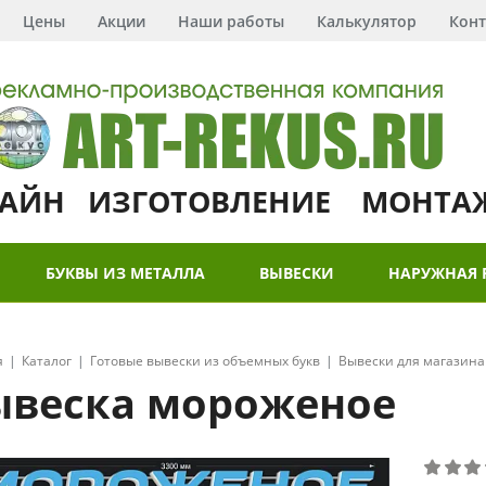
Цены
Акции
Наши работы
Калькулятор
Конт
АЙН ИЗГОТОВЛЕНИЕ МОНТА
БУКВЫ ИЗ МЕТАЛЛА
ВЫВЕСКИ
НАРУЖНАЯ 
я
Каталог
Готовые вывески из объемных букв
Вывески для магазина
ывеска мороженое