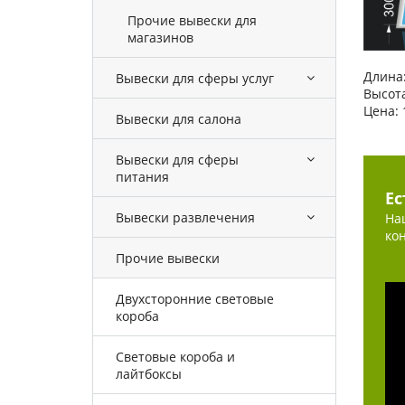
Прочие вывески для
магазинов
Длина:
Вывески для сферы услуг
Высота
Цена: 
Вывески для салона
Вывески для сферы
питания
Ес
Вывески развлечения
На
ко
Прочие вывески
Двухсторонние световые
короба
Световые короба и
лайтбоксы