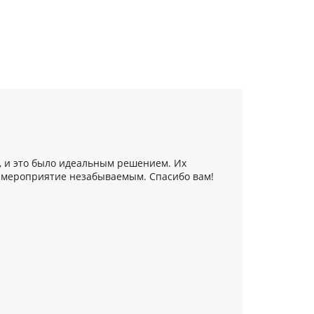
, и это было идеальным решением. Их
Хочу подел
 мероприятие незабываемым. Спасибо вам!
на т
насыщ
привлекат
очень д