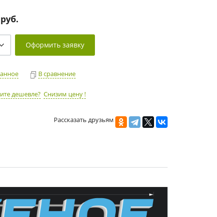
 руб.
Оформить заявку
ранное
В сравнение
ите дешевле?
Снизим цену !
Рассказать друзьям