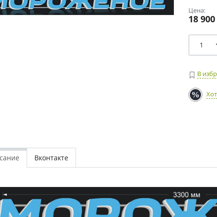
Цена:
18 900
В изб
Хот
сание
Вконтакте