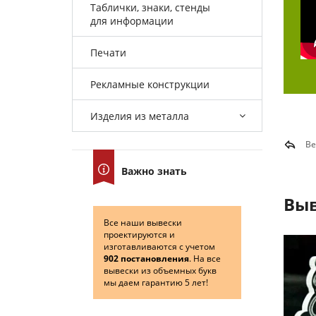
Таблички, знаки, стенды
для информации
Печати
Рекламные конструкции
Изделия из металла
Ве
Важно знать
Выв
Все наши вывески
проектируются и
изготавливаются с учетом
902 постановления
. На все
вывески из объемных букв
мы даем гарантию 5 лет!