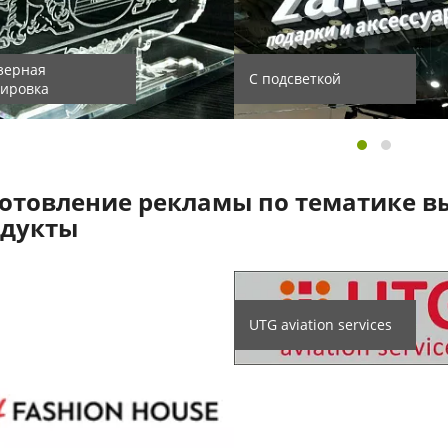
зерная
С подсветкой
вировка
отовление рекламы по тематике
в
одукты
UTG aviation services