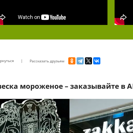
рнуться
Рассказать друзьям
еска мороженое – заказывайте в А