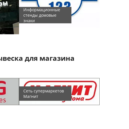
Информационные
стенды домовые
Лайтбоксы, 
знаки
короба
ывеска для магазина
Агентство
Сеть супермаркетов
недвижимос
Магнит
РиелтторЪ