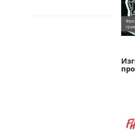
Буквы из металла
Фре
гра
Изг
пр
Крафтовое пиво