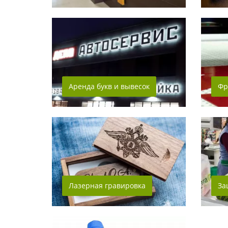
Аренда букв и вывесок
Фр
Лазерная гравировка
За