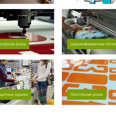
езерная резка
Широкоформатная печа
щитные экраны
Плоттерная резка