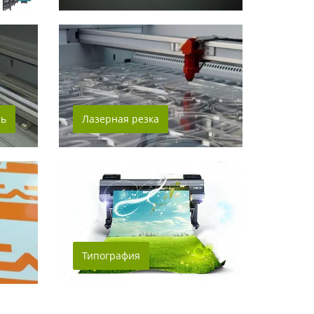
ть
Лазерная резка
Типография