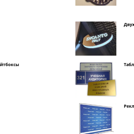
Дву
айтбоксы
Табл
Рек