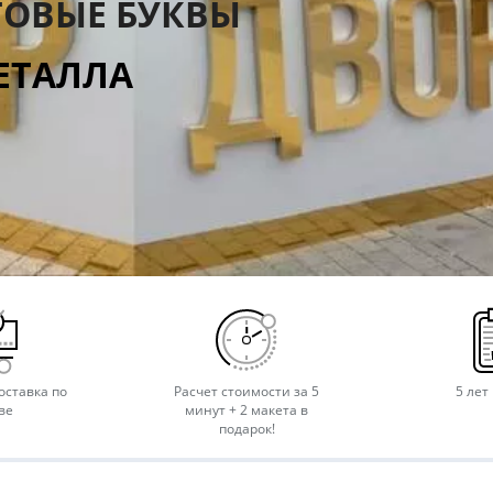
ТОВЫЕ БУКВЫ
ЕТАЛЛА
оставка по
Расчет стоимости за 5
5 лет
ве
минут + 2 макета в
подарок!